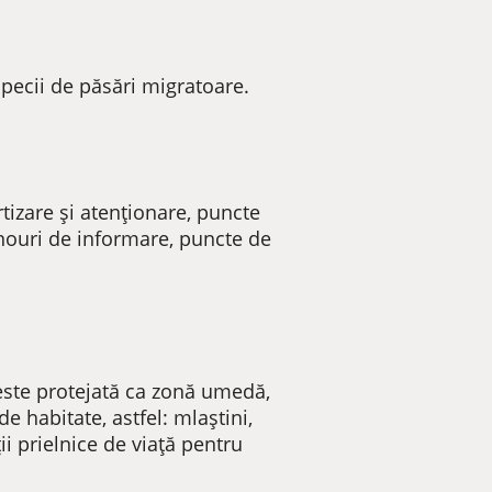
specii de păsări migratoare.
tizare şi atenţionare, puncte
nouri de informare, puncte de
2 este protejată ca zonă umedă,
 habitate, astfel: mlaștini,
iții prielnice de viață pentru