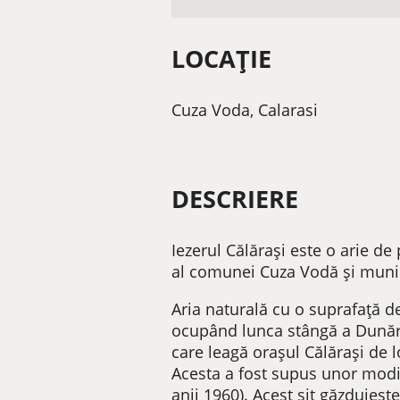
LOCAȚIE
Cuza Voda, Calarasi
DESCRIERE
Iezerul Călărași este o arie de 
al comunei Cuza Vodă și munic
Aria naturală cu o suprafață de
ocupând lunca stângă a Dunări
care leagă orașul Călărași de l
Acesta a fost supus unor modifi
anii 1960). Acest sit găzduieşt