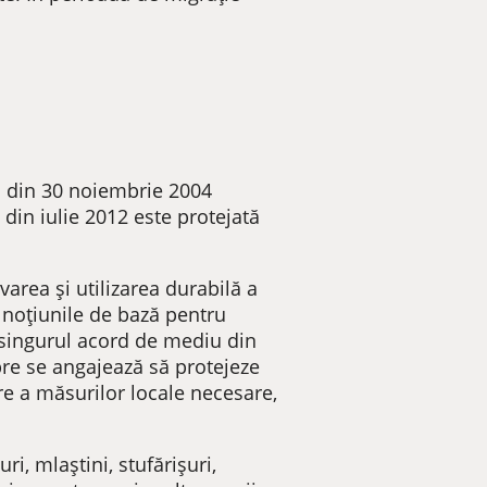
1 din 30 noiembrie 2004
 din iulie 2012 este protejată
rea şi utilizarea durabilă a
 noţiunile de bază pentru
 singurul acord de mediu din
bre se angajează să protejeze
are a măsurilor locale necesare,
i, mlaștini, stufărișuri,