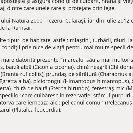
adăpostește și asigură condiții de cuibărit, hrană și vi
j, dintre care unele rare și protejate prin lege.
ului Natura 2000 - Iezerul Călărași, iar din iulie 201
de la Ramsar.
tipuri de habitate, astfel: mlaștini, turbării, râuri, lac
ră condiții prielnice de viață pentru mai multe specii de
 mare datorită prezenței în arealul său a mai multor 
 barză albă (Ciconia ciconia), chiră neagră (Chlidonia
 (Branta ruficollis), prundaș de sărătură (Charadrius 
ă (Egretta alba), piciorongul (Himantopus himantopus)
etta), chiră de baltă (Sterna hirundo), ferestraș mic (M
 speciilor care cuibăresc în rezervație: stârcul purpuri
âtorva care iernează aici: pelicanul comun (Pelecanus
tarul (Platalea leucordia).