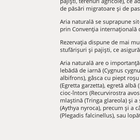
pajiști, terenuri agricole), ce 
de păsări migratoare și de pasa
Aria naturală se suprapune sit-
prin Convenția internațională 
Rezervația dispune de mai multe 
stufărișuri și pajiști, ce asigu
Aria naturală are o importanță
lebădă de iarnă (Cygnus cygnus,
albifrons), gâsca cu piept roșu
(Egretta garzetta), egretă alb
cioc-întors (Recurvirostra avos
mlaștină (Tringa glareola) și a
(Aythya nyroca), precum și a c
(Plegadis falcinellus), sau lopă