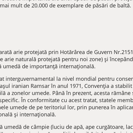
 mai mult de 20.000 de exemplare de păsări de baltă.
larată arie protejată prin Hotărârea de Guvern Nr.215
de arie naturală protejată pentru noi zone) și începând
ă umedă de importanță internațională.
t interguvernamental la nivel mondial pentru conserva
ul iranian Ramsar în anul 1971, Convenţia a stabilit
abilă a zonelor umede. Până în prezent, acesta rămâne
pecific. În conformitate cu acest tratat, statele mem
onele umede de pe teritoriul lor, prin punerea în aplic
nală şi internaţională.
ă umedă de câmpie (luciu de apă, ape curgătoare, lacur