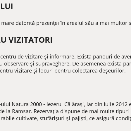
LUI
 mare datorită prezenței în arealul său a mai multor 
U VIZITATORI
centru de vizitare şi informare. Există panouri de aver
u observare şi supraveghere. De asemenea există pa
entru vizitare şi locuri pentru colectarea deşeurilor.
ului Natura 2000 - Iezerul Călărași, iar din iulie 201
de la Ramsar. Rezervația dispune de mai multe tipuri de
 arabile cultivate, stufărișuri și pajiști, ce asigură cond