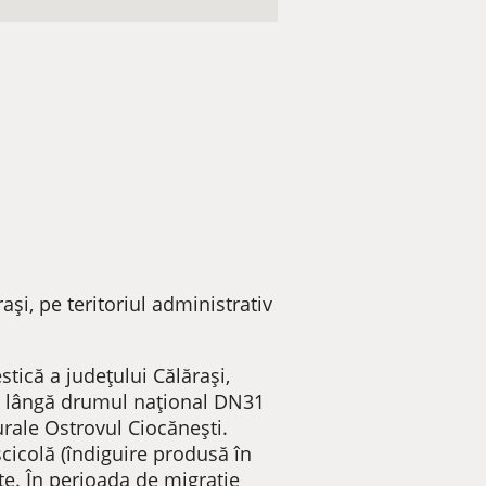
ași, pe teritoriul administrativ
stică a județului Călărași,
, lângă drumul național DN31
urale Ostrovul Ciocănești.
scicolă (îndiguire produsă în
te. În perioada de migraţie