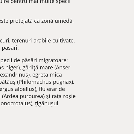
ețuire pentru mai multe specii
2 este protejată ca zonă umedă,
uri, terenuri arabile cultivate,
 păsări.
specii de păsări migratoare:
s niger), gârliță mare (Anser
alexandrinus), egretă mică
, bătăuș (Philomachus pugnax),
ergus albellus), fluierar de
u (Ardea purpurea) și rața roșie
 onocrotalus), țigănușul