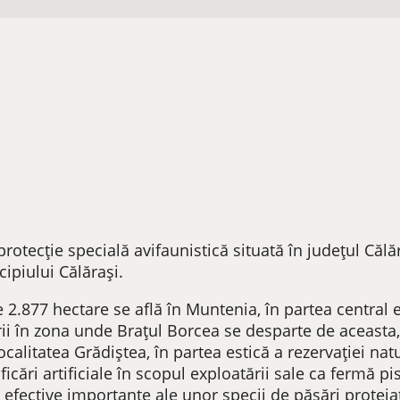
protecție specială avifaunistică situată în județul Călăr
ipiului Călărași.
 2.877 hectare se află în Muntenia, în partea central e
i în zona unde Brațul Borcea se desparte de aceasta
ocalitatea Grădiștea, în partea estică a rezervației nat
cări artificiale în scopul exploatării sale ca fermă pi
e efective importante ale unor specii de păsări proteja