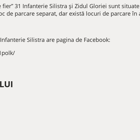
” 31 Infanterie Silistra și Zidul Gloriei sunt situate î
 loc de parcare separat, dar există locuri de parcare în
fanterie Silistra are pagina de Facebook:
1polk/
LUI