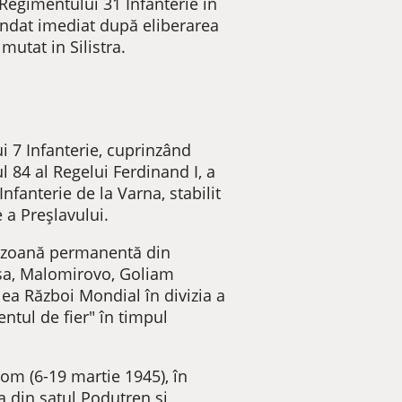
Regimentului 31 Infanterie în
fondat imediat după eliberarea
mutat in Silistra.
i 7 Infanterie, cuprinzând
 84 al Regelui Ferdinand I, a
nfanterie de la Varna, stabilit
 a Preșlavului.
arnizoană permanentă din
itsa, Malomirovo, Goliam
ilea Război Mondial în divizia a
ntul de fier" în timpul
yom (6-19 martie 1945), în
ia din satul Podutren și