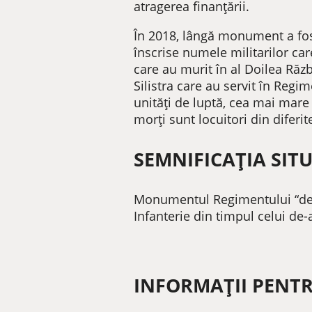
atragerea finanțării.
În 2018, lângă monument a fost 
înscrise numele militarilor care
care au murit în al Doilea Răzb
Silistra care au servit în Regim
unități de luptă, cea mai mare p
morți sunt locuitori din diferi
SEMNIFICAȚIA SITU
Monumentul Regimentului “de fi
Infanterie din timpul celui de-
INFORMAȚII PENTR