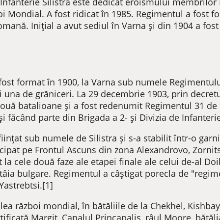
fanterie Silistra este dedicat eroismului membrilor 
oi Mondial. A fost ridicat în 1985. Regimentul a fost 
ană. Inițial a avut sediul în Varna și din 1904 a fost 
fost format în 1900, la Varna sub numele Regimentulu
i una de grăniceri. La 29 decembrie 1903, prin decretul
două batalioane și a fost redenumit Regimentul 31 de I
i făcând parte din Brigada a 2- și Divizia de Infanterie
ființat sub numele de Silistra și s-a stabilit într-o g
articipat pe Frontul Ascuns din zona Alexandrovo, Zorn
t la cele două faze ale etapei finale ale celui de-al Do
tâia bulgare. Regimentul a câștigat porecla de "regime
Yastrebtsi.[1]
ilea război mondial, în bătăliile de la Chekhel, Kishba
rtificată Margit, Canalul Princapalis, râul Moore, bătăl