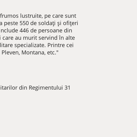
 frumos lustruite, pe care sunt
 peste 550 de soldați și ofițeri
a include 446 de persoane din
ni care au murit servind în alte
itare specializate. Printre cei
, Pleven, Montana, etc."
itarilor din Regimentului 31