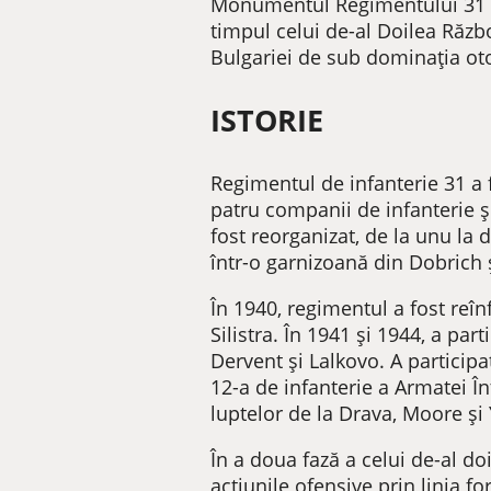
Monumentul Regimentului 31 In
timpul celui de-al Doilea Răzb
Bulgariei de sub dominația otom
ISTORIE
Regimentul de infanterie 31 a 
patru companii de infanterie ș
fost reorganizat, de la unu la 
într-o garnizoană din Dobrich ș
În 1940, regimentul a fost reîn
Silistra. În 1941 și 1944, a p
Dervent și Lalkovo. A participa
12-a de infanterie a Armatei În
luptelor de la Drava, Moore și 
În a doua fază a celui de-al do
acțiunile ofensive prin linia fo