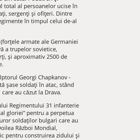
l total al persoanelor ucise în
, sergenți și ofițeri. Dintre
 regimente în timpul celui de-al
 (forțele armate ale Germaniei
ă a trupelor sovietice,
rți, și aproximativ 2500 de
e.
ulptorul Georgi Chapkanov -
ă șase soldați în atac, stând
 care au căzut la Drava.
lui Regimentului 31 infanterie
al gloriei“ pentru a perpetua
uror soldaților bulgari care au
 Doilea Război Mondial,
ic pentru construirea zidului și