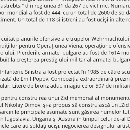
"Yastrebtsi" din regiunea 31 dă 267 de victime. Număru
oi mondial a fost de 444, cu un total de 2600 de soldați
giment. Un total de 118 silistreni au fost uciși în alte
ircuitat planurile ofensive ale trupelor Wehrmachtului
ndițiilor pentru Operațiunea Viena, operațiune ofensiv
boiului. Pierderile armatei bulgare au fost de 1614 mo
ibuit la creșterea prestigiului militar al armatei bulgar
anterie Silistra a fost proiectat în 1985 de către sc
lizată de Emil Popov. Compoziția extraordinară prezint
ular. Litere de bronz aduc imagiu celor 507 de militari
ivă pentru construirea unui Zid memorial al monumentu
ul Nikolay Dimov, și-a propus să construiască un „Zid 
 sarcinile principale asumate sunt găsirea numelor tut
n Iugoslavia, Ungaria și Austria în timpul celui de-al
ele care au soldați uciși, negocierea designului artist