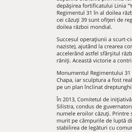
depășirea fortificatului Linia 
Regimentul 31 în al doilea răzb
cei căzuți 39 sunt ofițeri de re
doilea război mondial.
Succesul operațiunii a scurt-c
naziste), ajutând la crearea co
accelerând astfel sfârșitul răz
răniți. Această victorie a contr
Monumentul Regimentului 31 Inf
Chapa, iar sculptura a fost rea
pe un plan înclinat dreptunghi
În 2013, Comitetul de inițiat
Silistra, condus de guvernator
numele eroilor căzuți. Printre
murit pe câmpurile de luptă di
stabilirea de legături cu comun