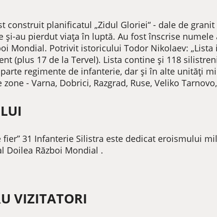
construit planificatul „Zidul Gloriei“ - dale de granit
 și-au pierdut viața în luptă. Au fost înscrise numele a
oi Mondial. Potrivit istoricului Todor Nikolaev: „List
ent (plus 17 de la Tervel). Lista contine și 118 silistre
arte regimente de infanterie, dar și în alte unități mil
te zone - Varna, Dobrici, Razgrad, Ruse, Veliko Tarnovo
LUI
er” 31 Infanterie Silistra este dedicat eroismului mil
al Doilea Război Mondial .
U VIZITATORI