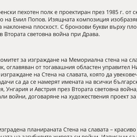
енски пехотен полк е проектиран през 1985 г. от 
ело на Емил Попов. Изящната композиция изобразя
 наклонена плоскост. С бронзови букви върху пло
ъв Втората световна война при Драва.
комитет за изграждане на Мемориална стена на сла
лк, оглавяван от тогавашния областен управител 
 изграждане на Стена на славата, която да увекове
дачи са да се намерят имената на всички българс
, Унгария и Австрия през Втората световна война,
ли войни, договаряне на художествения проект за
 изградена планираната Стена на славата – красив
ната на загубилите живота си войни. Изписани са 