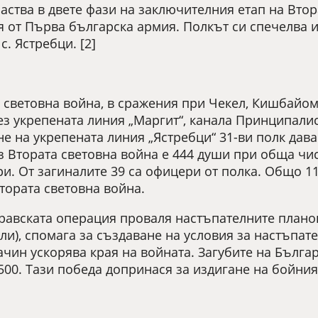
аства в двете фази на заключителния етап на Втор
я от Първа българска армия. Полкът си спечелва 
с. Ястребци. [2]
 световна война, в сражения при Чекел, Кишбайом (
з укрепената линия „Маргит“, канала Принципалис
не на укрепената линия „Ястребци“ 31-ви полк дав
ез Втората световна война е 444 души при обща чи
. От загиналите 39 са офицери от полка. Общо 11
тората световна война.
авската операция проваля настъпателните планов
и), спомага за създаване на условия за настъпат
ачин ускорява края на войната. Загубите на Бълга
2500. Тази победа допринася за издигане на бойни