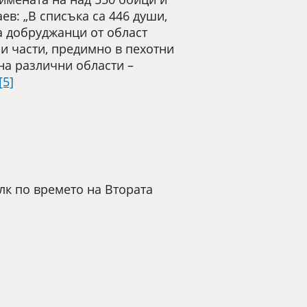
в: „В списъка са 446 души,
са добруджанци от област
ни части, предимно в пехотни
на различни области –
[5]
лк по времето на Втората