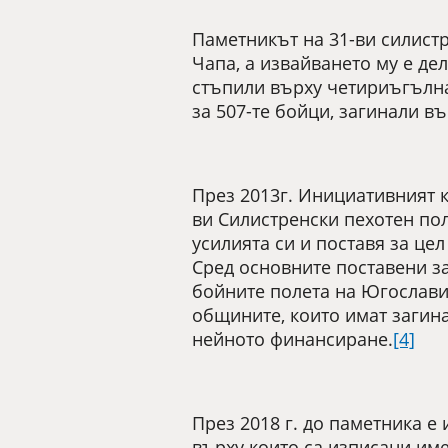
Паметникът на 31-ви силистр
Чапа, а извайването му е д
стъпили върху четириъгълна
за 507-те бойци, загинали в
През 2013г. Инициативният 
ви Силистренски пехотен по
усилията си и поставя за цел
Сред основните поставени за
бойните полета на Югославия
общините, които имат загина
нейното финансиране.
[4]
През 2018 г. до паметника е
върху които са изписани име