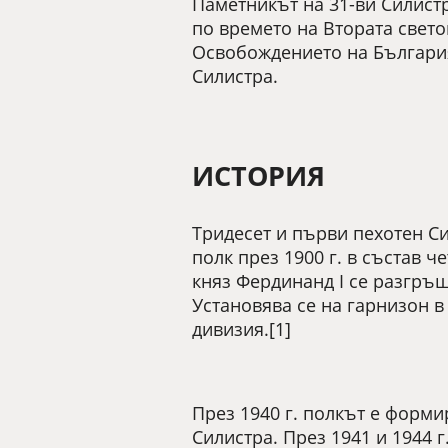
Паметникът на 31-ви Силистр
по времето на Втората свето
Освобождението на България 
Силистра.
ИСТОРИЯ
Тридесет и първи пехотен С
полк през 1900 г. в състав ч
княз Фердинанд I се разгръщ
Установява се на гарнизон в 
дивизия.[1]
През 1940 г. полкът е форми
Силистра. През 1941 и 1944 