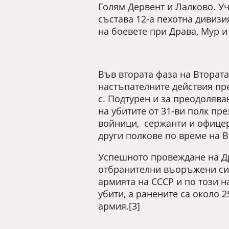
Голям Дервент и Лалково. Уч
състава 12-а пехотна дивизи
на боевете при Драва, Мур и 
Във втората фаза на Втората
настъпателните действия пре
с. Подтурен и за преодолява
на убитите от 31-ви полк пр
войници, сержанти и офицери
други полкове по време на В
Успешното провеждане на Др
отбранителни въоръжени сил
армията на СССР и по този н
убити, а ранените са около 
армия.[3]