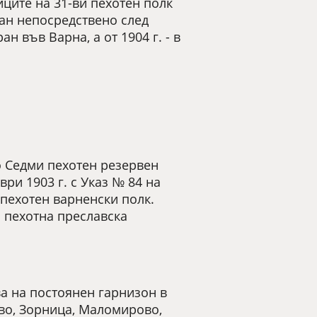
ците на 31-ви пехотен полк
ван непосредствено след
 във Варна, а от 1904 г. - в
о Седми пехотен резервен
ври 1903 г. с Указ № 84 на
 пехотен варненски полк.
а пехотна преславска
ва на постоянен гарнизон в
ово, Зорница, Маломирово,