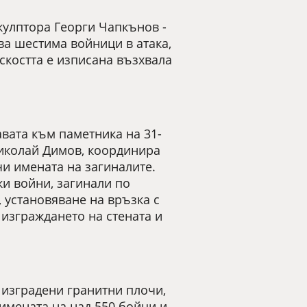
скулптора Георги Чапкънов -
ва шестима войници в атака,
скостта е изписана възхвала
вата към паметника на 31-
Николай Димов, координира
чи имената на загиналите.
ки войни, загинали по
 установяване на връзка с
 изграждането на стената и
о изградени гранитни плочи,
имената на над 550 бойци и