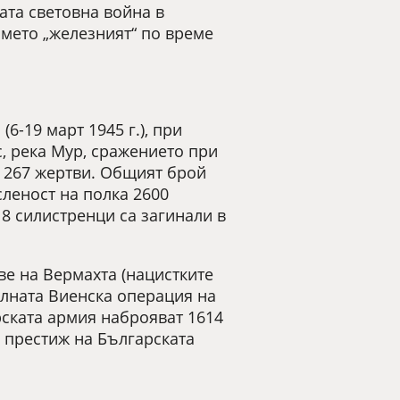
ата световна война в
името „железният“ по време
6-19 март 1945 г.), при
, река Мур, сражението при
а 267 жертви. Общият брой
сленост на полка 2600
8 силистренци са загинали в
е на Вермахта (нацистките
елната Виенска операция на
рската армия наброяват 1614
я престиж на Българската