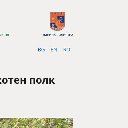
ЕЛСТВО
ОБЩИНА СИЛИСТРА
Bulgarian
English
Romanian
BG
EN
RO
хотен полк