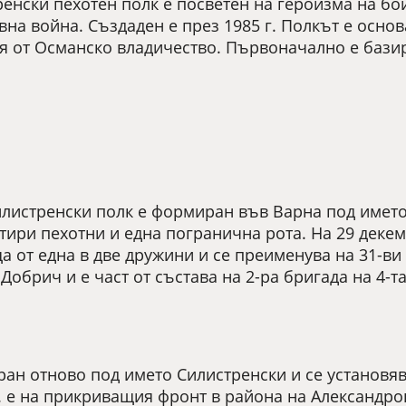
енски пехотен полк е посветен на героизма на бой
вна война. Създаден е през 1985 г. Полкът е осно
от Османско владичество. Първоначално е базиран
илистренски полк е формиран във Варна под имет
етири пехотни и една погранична рота. На 29 декем
а от една в две дружини и се преименува на 31-ви
Добрич и е част от състава на 2-ра бригада на 4-т
ран отново под името Силистренски и се установя
г. е на прикриващия фронт в района на Александр