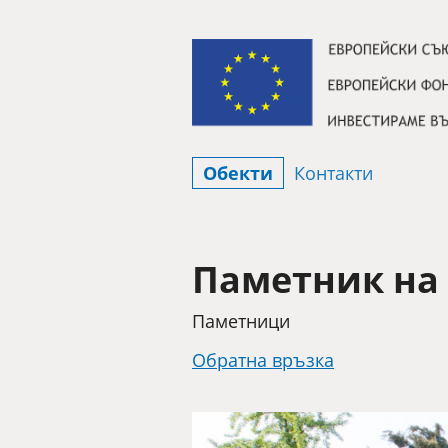
Премини към съдържанието
Обекти
Контакти
Паметник на 
Категория
Паметници
Обратна връзка