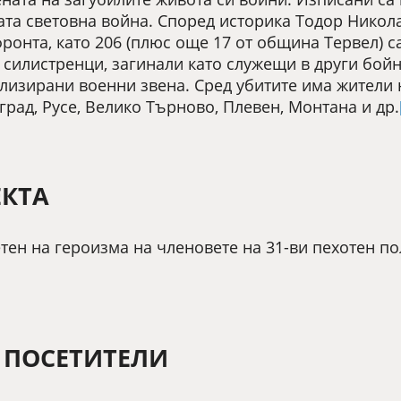
та световна война. Според историка Тодор Николае
фронта, като 206 (плюс още 17 от община Тервел) 
8 силистренци, загинали като служещи в други бой
ализирани военни звена. Сред убитите има жители 
град, Русе, Велико Търново, Плевен, Монтана и др.
ЕКТА
ен на героизма на членовете на 31-ви пехотен по
 ПОСЕТИТЕЛИ