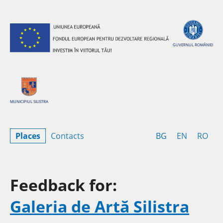
Skip to content
GUVERNUL ROMÂNIEI
MUNICIPIUL SILISTRA
Bulgarian
English
Rom
Places
Contacts
BG
EN
RO
Feedback for:
Galeria de Artă Silistra