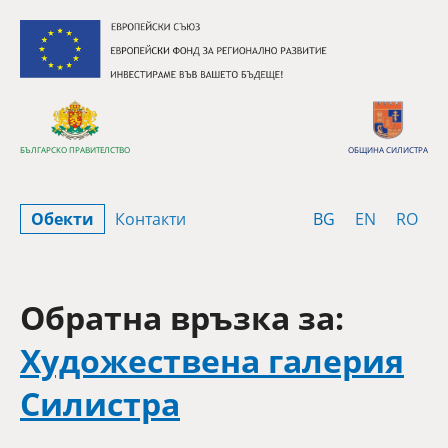
Премини към съдържанието
БЪЛГАРСКО ПРАВИТЕЛСТВО
ОБЩИНА СИЛИСТРА
Bulgarian
English
Rom
Обекти
Контакти
BG
EN
RO
Обратна връзка за:
Художествена галерия
Силистра