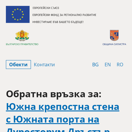
Премини към съдържанието
БЪЛГАРСКО ПРАВИТЕЛСТВО
ОБЩИНА СИЛИСТРА
Bulgarian
English
Rom
Обекти
Контакти
BG
EN
RO
Обратна връзка за:
Южна крепостна стена
с Южната порта на
Дуросторум Дръстър