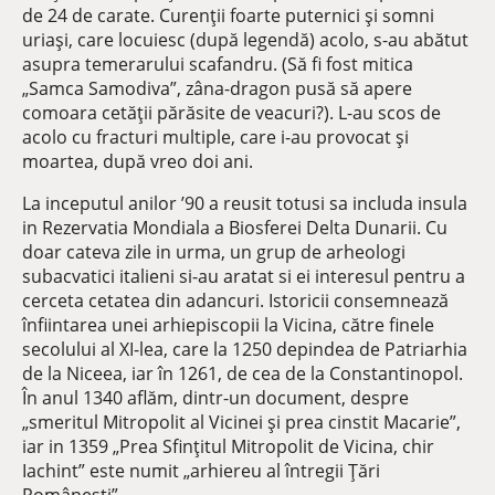
de 24 de carate. Curenții foarte puternici și somni
uriași, care locuiesc (după legendă) acolo, s-au abătut
asupra temerarului scafandru. (Să fi fost mitica
„Samca Samodiva”, zâna-dragon pusă să apere
comoara cetății părăsite de veacuri?). L-au scos de
acolo cu fracturi multiple, care i-au provocat și
moartea, după vreo doi ani.
La inceputul anilor ’90 a reusit totusi sa includa insula
in Rezervatia Mondiala a Biosferei Delta Dunarii. Cu
doar cateva zile in urma, un grup de arheologi
subacvatici italieni si-au aratat si ei interesul pentru a
cerceta cetatea din adancuri. Istoricii consemnează
înfiintarea unei arhiepiscopii la Vicina, către finele
secolului al XI-lea, care la 1250 depindea de Patriarhia
de la Niceea, iar în 1261, de cea de la Constantinopol.
În anul 1340 aflăm, dintr-un document, despre
„smeritul Mitropolit al Vicinei și prea cinstit Macarie”,
iar in 1359 „Prea Sfințitul Mitropolit de Vicina, chir
Iachint” este numit „arhiereu al întregii Țări