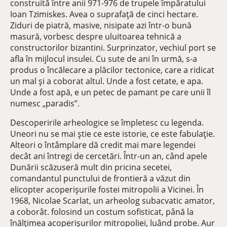
construită între anii 971-976 de trupele împăratului
Ioan Tzimiskes. Avea o suprafață de cinci hectare.
Ziduri de piatră, masive, nisipate azi într-o bună
masură, vorbesc despre uluitoarea tehnică a
constructorilor bizantini. Surprinzator, vechiul port se
afla în mijlocul insulei. Cu sute de ani în urmă, s-a
produs o încălecare a plăcilor tectonice, care a ridicat
un mal și a coborat altul. Unde a fost cetate, e apa.
Unde a fost apă, e un petec de pamant pe care unii îl
numesc „paradis”.
Descoperirile arheologice se împletesc cu legenda.
Uneori nu se mai știe ce este istorie, ce este fabulație.
Alteori o întâmplare dă credit mai mare legendei
decât ani întregi de cercetări. Într-un an, când apele
Dunării scăzuseră mult din pricina secetei,
comandantul punctului de frontieră a văzut din
elicopter acoperișurile fostei mitropolii a Vicinei. În
1968, Nicolae Scarlat, un arheolog subacvatic amator,
a coborât. folosind un costum sofisticat, până la
înălțimea acoperișurilor mitropoliei, luând probe. Aur