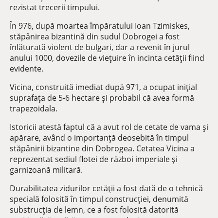
rezistat trecerii timpului.
În 976, după moartea împăratului Ioan Tzimiskes,
stăpânirea bizantină din sudul Dobrogei a fost
înlăturată violent de bulgari, dar a revenit în jurul
anului 1000, dovezile de vieţuire în incinta cetăţii fiind
evidente.
Vicina, construită imediat după 971, a ocupat iniţial
suprafaţa de 5-6 hectare şi probabil că avea formă
trapezoidala.
Istoricii atestă faptul că a avut rol de cetate de vama și
apărare, având o importanță deosebită în timpul
stăpânirii bizantine din Dobrogea. Cetatea Vicina a
reprezentat sediul flotei de război imperiale și
garnizoană militară.
Durabilitatea zidurilor cetății a fost dată de o tehnică
specială folosită în timpul construcției, denumită
substrucția de lemn, ce a fost folosită datorită