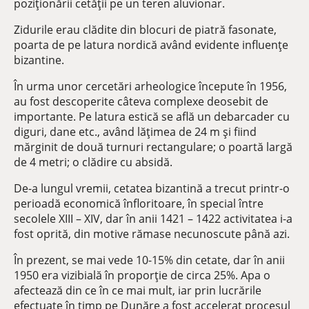
poziționării cetății pe un teren aluvionar.
Zidurile erau clădite din blocuri de piatră fasonate,
poarta de pe latura nordică având evidente influențe
bizantine.
În urma unor cercetări arheologice începute în 1956,
au fost descoperite câteva complexe deosebit de
importante. Pe latura estică se află un debarcader cu
diguri, dane etc., având lăţimea de 24 m şi fiind
mărginit de două turnuri rectangulare; o poartă largă
de 4 metri; o clădire cu absidă.
De-a lungul vremii, cetatea bizantină a trecut printr-o
perioadă economică înfloritoare, în special între
secolele XIII – XIV, dar în anii 1421 – 1422 activitatea i-a
fost oprită, din motive rămase necunoscute până azi.
În prezent, se mai vede 10-15% din cetate, dar în anii
1950 era vizibială în proporţie de circa 25%. Apa o
afectează din ce în ce mai mult, iar prin lucrările
efectuate în timp pe Dunăre a fost accelerat procesul