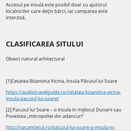
Accesul pe insulă este posibil doar cu ajutorul
localnicilor care deţin bărci, iar camparea este
interzisă.
CLASIFICAREA SITULUI
Obiect natural arhitectural
[1]Cetatea Bizantina Vicina, Insula Păcuiul lui Soare
https://audiotravelguide.ro/cetatea-bizantina-vicina-
insula-pacuiul-lui-soare/
[2] Pacuiul lui Soare – o insula in mijlocul Dunarii sau
Povestea „mitropoliei din adancuri”
http://vacantierul.ro/pacuiul-lui-soare-o-insula-in-