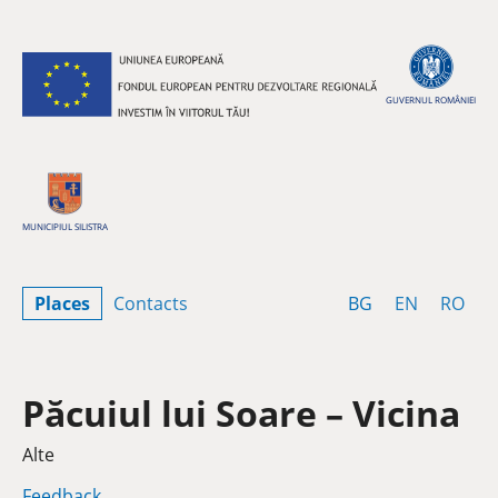
Skip to content
GUVERNUL ROMÂNIEI
MUNICIPIUL SILISTRA
Bulgarian
English
Rom
Places
Contacts
BG
EN
RO
Păcuiul lui Soare – Vicina
Category
Alte
Feedback