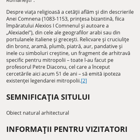
Românești”.
Despre viața religioasă a cetății aflăm și din descrierile
Anei Comnena (1083-1153, prințesa bizantină, fiica
împăratului Alexios I Comnenul și autoare a
„Alexiadei”), din cele ale geografilor arabi sau din
portulanele italiene și grecești. Relicvare și cruciulițe
din bronz, aramă, plumb, piatră, aur, pandative și
inele cu simboluri creștine, un fragment de arhitravă
specific pentru mitropolii – toate l-au facut pe
profesorul Petre Diaconu, cel care a început
cercetările aici acum 51 de ani – să emită ipoteza
existenței legendarei mitropolii.
[2]
SEMNIFICAȚIA SITULUI
Obiect natural arhitectural
INFORMAȚII PENTRU VIZITATORI