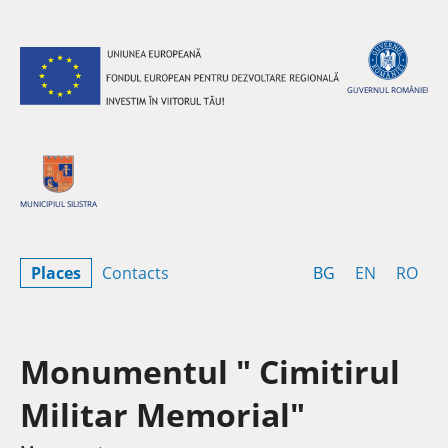
Skip to content
GUVERNUL ROMÂNIEI
MUNICIPIUL SILISTRA
Bulgarian
English
Rom
Places
Contacts
BG
EN
RO
Monumentul " Cimitirul
Militar Memorial"