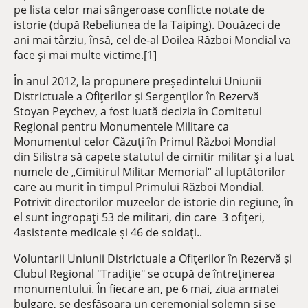
pe lista celor mai sângeroase conflicte notate de
istorie (după Rebeliunea de la Taiping). Douăzeci de
ani mai târziu, însă, cel de-al Doilea Război Mondial va
face și mai multe victime.[1]
În anul 2012, la propunere președintelui Uniunii
Districtuale a Ofițerilor și Sergenților în Rezervă
Stoyan Peychev, a fost luată decizia în Comitetul
Regional pentru Monumentele Militare ca
Monumentul celor Căzuți în Primul Război Mondial
din Silistra să capete statutul de cimitir militar și a luat
numele de „Cimitirul Militar Memorial“ al luptătorilor
care au murit în timpul Primului Război Mondial.
Potrivit directorilor muzeelor ​​de istorie din regiune, în
el sunt îngropați 53 de militari, din care 3 ofițeri,
4asistente medicale și 46 de soldați..
Voluntarii Uniunii Districtuale a Ofițerilor în Rezervă și
Clubul Regional "Tradiție" se ocupă de întreținerea
monumentului. În fiecare an, pe 6 mai, ziua armatei
bulgare, se desfășoara un ceremonial solemn și se