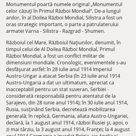
Monumentul poartă numele original „Monumentul
celor căzuți în Primul Război Mondial“. De-a lungul
anilor, în al Doilea Război Mondial, Silistra a fost un
oras strategic important, o parte a patrulaterului
armatei Varna - Silistra - Razgrad - Shumen.
Războiul cel Mare, Războiul Națiunilor, denumit, în
timpul celui de Al Doilea Război Mondial, Primul
Război Mondial, a fost un conflict militar de
dimensiuni mondiale. Cronologic, evenimentele s-au
desfășurat astfel: în 28 iulie anul 1914 Imperiul
Austro-Ungar a atacat Serbia (în 23 iulie anul 1914
Austro-Ungaria a dat un ultimatum, apreciat ca
inacceptabil pentru un stat suveran, Serbiei -
considerată responsabilă pentru atentatul de la
Sarajevo, din 28 iunie anul 1914); în 30 iulie anul 1914,
Rusia, susținând Serbia, decretează mobilizarea
generală; în replică, Germania, aliata Austro-Ungariei,
declară, la 1 august anul 1914, război Rusiei și, apoi, o
zi mai târziu, la 3 august anul 1914, Franței; la 4 august