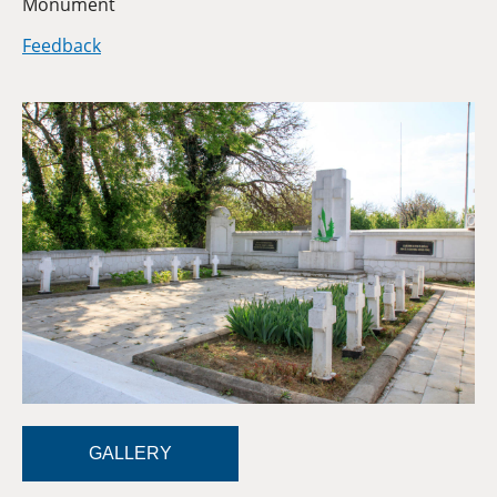
Category
Monument
Feedback
GALLERY