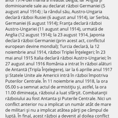
anul 1914 Germania a invadat Belgia, iar Anglia și
dominioanele sale au declarat război Germaniei (5
august anul 1914) ; la rândul său, Austro-Ungaria
declară război Rusiei (6 august anul 1914), iar Serbia,
Germaniei (6 august 1914); Franța declară război
Austro-Ungariei (11 august anul 1914), urmată de
Anglia (12 august 1914); la 23 august 1914, Japonia
declară război Germaniei (prin acest act, conflictul
european devine mondial); Turcia declară, la 12
noiembrie anul 1914, război Triplei Înțelegeri; în 23
mai anul 1915 Italia declară război Austro-Ungariei; în
27 august anul 1916 România a intrat în război alături
de Antantă (Tripla Înțelegere), iar la 6 aprilie anul 1917
și Statele Unite ale Americii intră în război împotriva
Puterilor Centrale. În 11 noiembrie anul 1918, la ora
05.00 s-a semnat actul de armistițiu și, astfel, la ora
11.00 dimineața, războiul a luat sfârșit. Combatanții
războiului au fost Antanta și Puterile Centrale. Nici un
conflict anterior nu a implicat un număr atât de mare
de militari și nu a implicat atâtea părți pe câmpul de
luptă. În final, acest război a devenit al doilea conflict