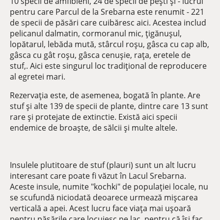
10 specii de amfibieni, 24 de specii de pești și - lucrul
pentru care Parcul de la Srebarna este renumit - 221
de specii de păsări care cuibăresc aici. Acestea includ
pelicanul dalmatin, cormoranul mic, țigănușul,
lopătarul, lebăda mută, stârcul roșu, gâsca cu cap alb,
gâsca cu gât roșu, gâsca cenușie, rața, eretele de
stuf,. Aici este singurul loc tradițional de reproducere
al egretei mari.
Rezervația este, de asemenea, bogată în plante. Are
stuf și alte 139 de specii de plante, dintre care 13 sunt
rare și protejate de extinctie. Există aici specii
endemice de broaște, de sălcii și multe altele.
Insulele plutitoare de stuf (plauri) sunt un alt lucru
interesant care poate fi văzut în Lacul Srebarna.
Aceste insule, numite "kochki" de populației locale, nu
se scufundă niciodată deoarece urmează mișcarea
verticală a apei. Acest lucru face viața mai ușoară
pentru păsările care locuiesc pe lac, pentru că își fac