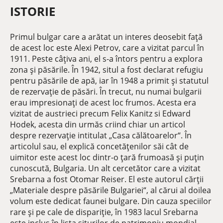
ISTORIE
Primul bulgar care a arătat un interes deosebit față
de acest loc este Alexi Petrov, care a vizitat parcul în
1911. Peste câțiva ani, el s-a întors pentru a explora
zona și păsările. În 1942, situl a fost declarat refugiu
pentru păsările de apă, iar în 1948 a primit și statutul
de rezervație de păsări. În trecut, nu numai bulgarii
erau impresionați de acest loc frumos. Acesta era
vizitat de austrieci precum Felix Kanitz si Edward
Hodek, acesta din urmăs criind chiar un articol
despre rezervație intitulat „Casa călătoarelor“. În
articolul sau, el explică concetățenilor săi cât de
uimitor este acest loc dintr-o țară frumoasă și puțin
cunoscută, Bulgaria. Un alt cercetător care a vizitat
Srebarna a fost Otomar Reiser. El este autorul cărții
„Materiale despre păsările Bulgariei“, al cărui al doilea
volum este dedicat faunei bulgare. Din cauza speciilor
rare și pe cale de dispariție, în 1983 lacul Srebarna