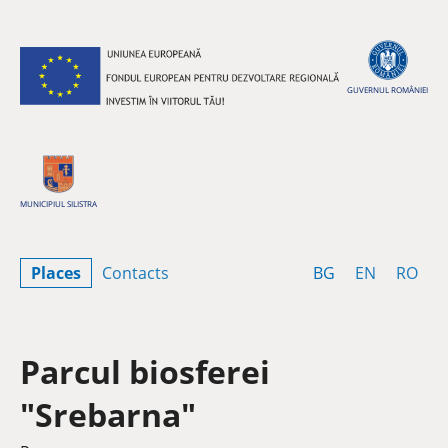
Skip to content
GUVERNUL ROMÂNIEI
MUNICIPIUL SILISTRA
Bulgarian
English
Rom
Places
Contacts
BG
EN
RO
Parcul biosferei
"Srebarna"