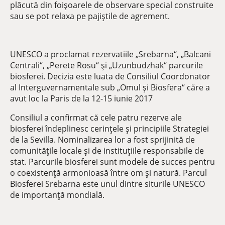
plăcută din foișoarele de observare special construite
sau se pot relaxa pe pajiștile de agrement.
UNESCO a proclamat rezervatiile „Srebarna“, „Balcani
Centrali“, „Perete Rosu“ și „Uzunbudzhak“ parcurile
biosferei. Decizia este luata de Consiliul Coordonator
al Interguvernamentale sub „Omul și Biosfera“ căre a
avut loc la Paris de la 12-15 iunie 2017
Consiliul a confirmat că cele patru rezerve ale
biosferei îndeplinesc cerințele și principiile Strategiei
de la Sevilla. Nominalizarea lor a fost sprijinită de
comunitățile locale și de instituțiile responsabile de
stat. Parcurile biosferei sunt modele de succes pentru
o coexistență armonioasă între om și natură. Parcul
Biosferei Srebarna este unul dintre siturile UNESCO
de importanță mondială.