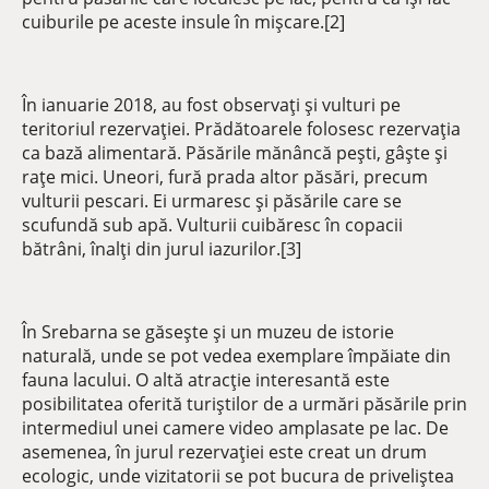
cuiburile pe aceste insule în mișcare.[2]
În ianuarie 2018, au fost observați și vulturi pe
teritoriul rezervației. Prădătoarele folosesc rezervația
ca bază alimentară. Păsările mănâncă pești, gâște și
rațe mici. Uneori, fură prada altor păsări, precum
vulturii pescari. Ei urmaresc și păsările care se
scufundă sub apă. Vulturii cuibăresc în copacii
bătrâni, înalți din jurul iazurilor.[3]
În Srebarna se găsește și un muzeu de istorie
naturală, unde se pot vedea exemplare împăiate din
fauna lacului. O altă atracție interesantă este
posibilitatea oferită turiștilor de a urmări păsările prin
intermediul unei camere video amplasate pe lac. De
asemenea, în jurul rezervației este creat un drum
ecologic, unde vizitatorii se pot bucura de priveliștea