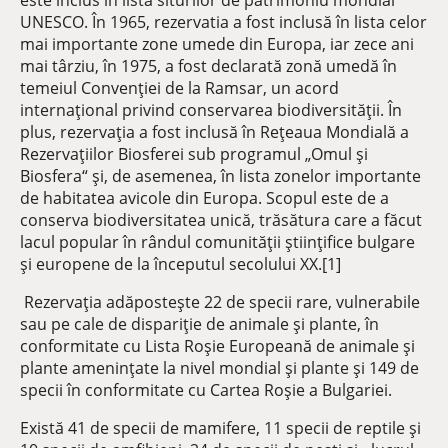
este inclus în lista siturilor de patrimoniu mondial
UNESCO. În 1965, rezervatia a fost inclusă în lista celor
mai importante zone umede din Europa, iar zece ani
mai târziu, în 1975, a fost declarată zonă umedă în
temeiul Convenției de la Ramsar, un acord
internațional privind conservarea biodiversității. În
plus, rezervația a fost inclusă în Rețeaua Mondială a
Rezervațiilor Biosferei sub programul „Omul și
Biosfera“ și, de asemenea, în lista zonelor importante
de habitatea avicole din Europa. Scopul este de a
conserva biodiversitatea unică, trăsătura care a făcut
lacul popular în rândul comunității științifice bulgare
și europene de la începutul secolului XX.[1]
Rezervația adăpostește 22 de specii rare, vulnerabile
sau pe cale de dispariție de animale și plante, în
conformitate cu Lista Roșie Europeană de animale și
plante amenințate la nivel mondial și plante și 149 de
specii în conformitate cu Cartea Roșie a Bulgariei.
Există 41 de specii de mamifere, 11 specii de reptile și