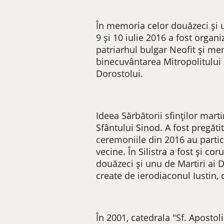
În memoria celor douăzeci și un
9 și 10 iulie 2016 a fost organi
patriarhul bulgar Neofit și mem
binecuvântarea Mitropolitului 
Dorostolui.
Ideea Sărbătorii sfinților marti
Sfântului Sinod. A fost pregătit
ceremoniile din 2016 au partici
vecine. În Silistra a fost și c
douăzeci și unu de Martiri ai D
create de ierodiaconul Iustin,
În 2001, catedrala "Sf. Apostoli