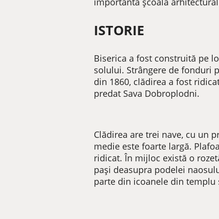
importantă școală arhitectural
ISTORIE
Biserica a fost construită pe lo
solului. Strângere de fonduri p
din 1860, clădirea a fost ridi
predat Sava Dobroplodni.
Clădirea are trei nave, cu un p
medie este foarte largă. Plafo
ridicat. În mijloc există o roze
pași deasupra podelei naosului
parte din icoanele din templu s