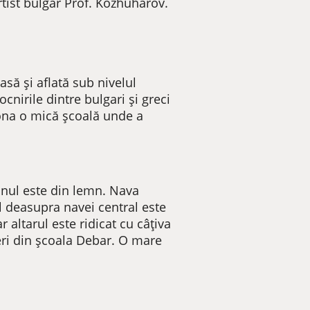
rtist bulgar Prof. Kozhuharov.
oasă și aflată sub nivelul
cnirile dintre bulgari și greci
iona o mică școală unde a
vanul este din lemn. Nava
l deasupra navei central este
r altarul este ridicat cu câțiva
eri din școala Debar. O mare