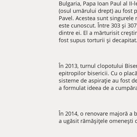
Bulgaria, Papa Ioan Paul al II-
(osul umărului drept) au fost 
Pavel. Acestea sunt singurele r
este cunoscut. Între 303 și 307
dintre ei. El a mărturisit creș
fost supus torturii și decapitat
În 2013, turnul clopotului Biser
epitropilor bisericii. Cu o plac
sisteme de aspirație au fost de
a formulat ideea de a cumpăra 
În 2014, o renovare majoră a bis
a ugăsit rămășițele omenești ca