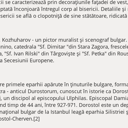
cii se caracterizează prin decorațiunile fațadei de vest
lptată înconjoară întregul corp al bisericii. Detaliile 
isericii se află o clopotniță de sine stătătoare, ridicat
f. Kozhuharov - un pictor muralist și scenograf bulgar.
ino, catedrala "Sf. Dimitar "din Stara Zagora, frescele 
"Sf. Ivan Rilski" din Târgoviște și "Sf. Petka" din Rous
i a Secesiunii Europene.
re primele eparhii apărute în ținuturile bulgare, form
tra - anticul Durostorum, cunoscut în istorie ca Dorosto
j, un discipol al episcopului Ulphilas. Episcopal Da
ind timp de 44 ani, între 927-971. Dorostol este un d
 național bulgar de la Istanbul leagă eparhia Silistriei
ostol-Cherven.[2]