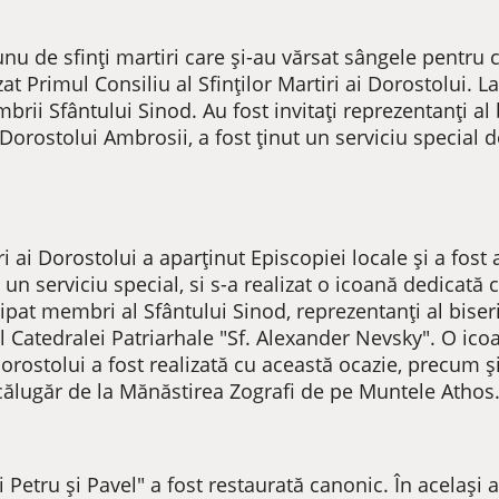
u de sfinți martiri care și-au vărsat sângele pentru c
zat Primul Consiliu al Sfinților Martiri ai Dorostolui. L
brii Sfântului Sinod. Au fost invitați reprezentanți al 
Dorostolui Ambrosii, a fost ținut un serviciu special d
ri ai Dorostolui a aparținut Episcopiei locale și a fost
 un serviciu special, si s-a realizat o icoană dedicată 
pat membri al Sfântului Sinod, reprezentanți al biseri
orul Catedralei Patriarhale "Sf. Alexander Nevsky". O ic
orostolui a fost realizată cu această ocazie, precum ș
 călugăr de la Mănăstirea Zografi de pe Muntele Athos
i Petru și Pavel" a fost restaurată canonic. În același an