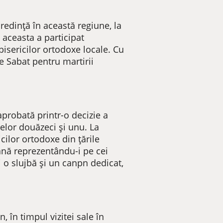
redință în această regiune, la
a aceasta a participat
bisericilor ortodoxe locale. Cu
e Sabat pentru martirii
 aprobată printr-o decizie a
celor douăzeci și unu. La
cilor ortodoxe din țările
oană reprezentându-i pe cei
i o slujbă și un canpn dedicat,
.
, în timpul vizitei sale în