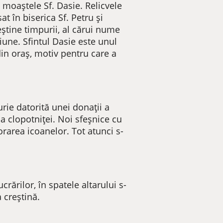
n moaștele Sf. Dasie. Relicvele
 în biserica Sf. Petru și
eștine timpurii, al cărui nume
giune. Sfintul Dasie este unul
 din oraș, motiv pentru care a
urie datorită unei donații a
 a clopotniței. Noi sfeșnice cu
orarea icoanelor. Tot atunci s-
crărilor, în spatele altarului s-
 creștină.