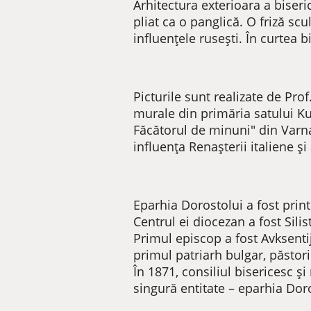
Arhitectura exterioara a biseri
pliat ca o panglică. O friză scu
influențele rusești. În curtea b
Picturile sunt realizate de Pro
murale din primăria satului Kun
Făcătorul de minuni" din Varna, 
influența Renașterii italiene ș
Eparhia Dorostolui a fost print
Centrul ei diocezan a fost Silis
Primul episcop a fost Avksenti
primul patriarh bulgar, păstor
În 1871, consiliul bisericesc și
singură entitate – eparhia Dor