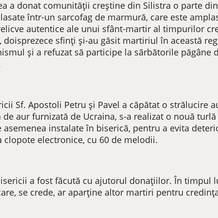
lea a donat comunității creștine din Silistra o parte di
plasate într-un sarcofag de marmură, care este amplasat
elicve autentice ale unui sfânt-martir al timpurilor cr
, doisprezece sfinți și-au găsit martiriul în această re
tinismul și a refuzat să participe la sărbătorile păgâne
.
icii Sf. Apostoli Petru și Pavel a căpătat o strălucire a
ă de aur furnizată de Ucraina, s-a realizat o nouă turlă
 asemenea instalate în biserică, pentru a evita deteri
clopote electronice, cu 60 de melodii.
ericii a fost făcută cu ajutorul donațiilor. În timpul lu
re, se crede, ar aparține altor martiri pentru credința