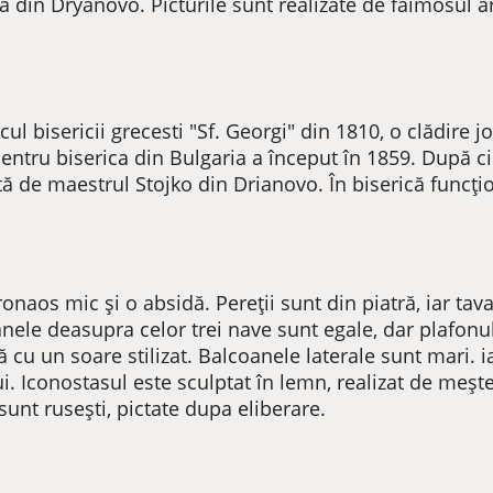
ă din Dryanovo. Picturile sunt realizate de faimosul a
cul bisericii grecesti "Sf. Georgi" din 1810, o clădire j
entru biserica din Bulgaria a început în 1859. După cio
cată de maestrul Stojko din Drianovo. În biserică funcț
ronaos mic și o absidă. Pereții sunt din piatră, iar ta
anele deasupra celor trei nave sunt egale, dar plafonu
tă cu un soare stilizat. Balcoanele laterale sunt mari. ia
. Iconostasul este sculptat în lemn, realizat de meșt
unt rusești, pictate dupa eliberare.