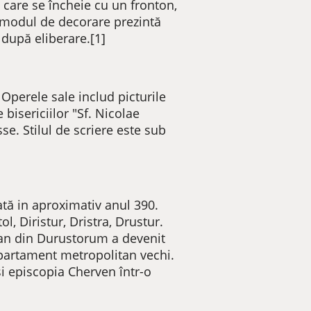
, care se încheie cu un fronton,
și modul de decorare prezintă
ă după eliberare.[1]
 Operele sale includ picturile
bisericiilor "Sf. Nicolae
se. Stilul de scriere este sub
ată in aproximativ anul 390.
l, Diristur, Dristra, Drustur.
mian din Durustorum a devenit
epartament metropolitan vechi.
 și episcopia Cherven într-o