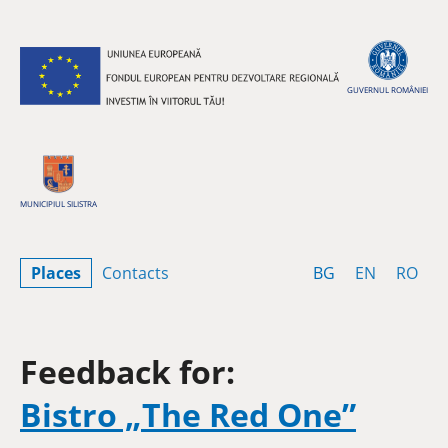
Skip to content
GUVERNUL ROMÂNIEI
MUNICIPIUL SILISTRA
Bulgarian
English
Rom
Places
Contacts
BG
EN
RO
Feedback for:
Bistro „The Red One”