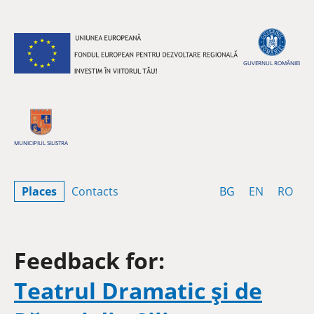
Skip to content
GUVERNUL ROMÂNIEI
MUNICIPIUL SILISTRA
Bulgarian
English
Rom
Places
Contacts
BG
EN
RO
Feedback for:
Teatrul Dramatic și de