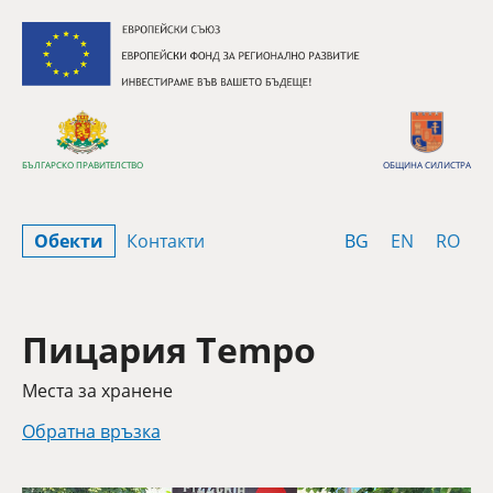
Премини към съдържанието
БЪЛГАРСКО ПРАВИТЕЛСТВО
ОБЩИНА СИЛИСТРА
Bulgarian
English
Rom
Обекти
Контакти
BG
EN
RO
Пицария Tempo
Категория
Места за хранене
Обратна връзка