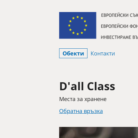
Премини към съдържанието
Обекти
Контакти
D'all Class
Категория
Места за хранене
Обратна връзка