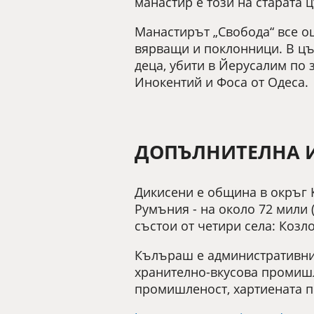
манастир е този на старата 
Манастирът „Свобода“ все о
вярващи и поклонници. В цър
деца, убити в Йерусалим по з
Инокентий и Фоса от Одеса.
ДОПЪЛНИТЕЛНА 
Дикисени е община в окръг К
Румъния - на около 72 мили 
състои от четири села: Козл
Кълъраш е административния
хранително-вкусова промишл
промишленост, хартиената 