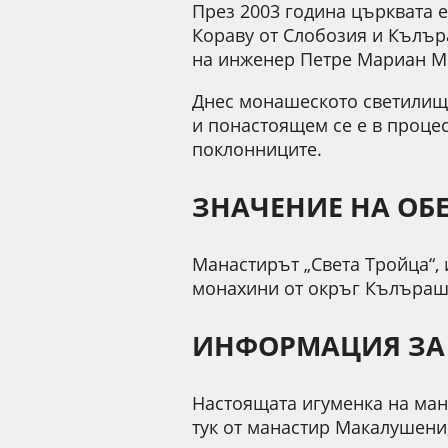
През 2003 година църквата 
Кораву от Слобозия и Кълър
на инженер Петре Мариан М
Днес монашеското светилище
и понастоящем се е в процес
поклонниците.
ЗНАЧЕНИЕ НА ОБ
Манастирът „Света Тройца“,
монахини от окръг Кълъраш
ИНФОРМАЦИЯ ЗА 
Настоящата игуменка на ман
тук от манастир Макалушени,