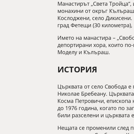
Манастирът „Света Тройца“,
монахини от окръг Кълъраш,
Кослоджени, село Дикисени. 
град Фетещи (30 километра),
Името на манастира – „Свобо
депортирани хора, които по-
Моделу и Кълъраш.
ИСТОРИЯ
Църквата от село Свобода е
Николае Бребеану. Църквата
Косма Петровичи, епископа 
до 1976 година, когато по з
били разселени и църквата е
Нещата се променили след п