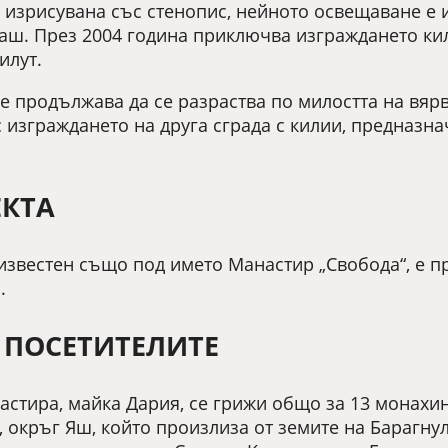
е изрисувана със стенопис, нейното освещаване е
аш. През 2004 година приключва изграждането ки
илут.
 продължава да се разраства по милостта на вярв
 изграждането на друга сграда с килии, предназна
ЕКТА
 известен също под името Манастир „Свобода“, е п
.
ПОСЕТИТЕЛИТЕ
астира, майка Дария, се грижи общо за 13 монахин
 окръг Яш, който произлиза от земите на Барагну