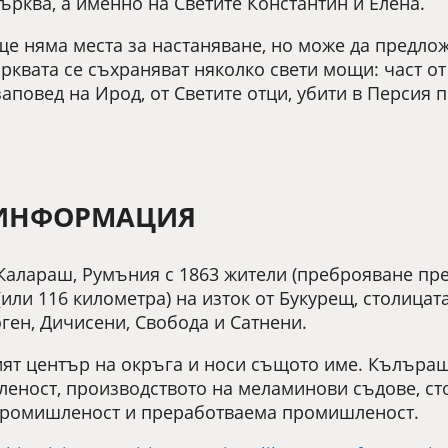
църква, а именно на Светите Константин и Елена.
ще няма места за настаняване, но може да предлож
квата се съхраняват няколко свети мощи: част от
аповед на Ирод, от Светите отци, убити в Персия п
ИНФОРМАЦИЯ
алараш, Румъния с 1863 жители (преброяване през 
(или 116 километра) на изток от Букурещ, столицат
оген, Дичисени, Свобода и Сатнени.
т център на окръга и носи същото име. Кълъраш 
еност, производството на меламинови съдове, с
промишленост и преработваема промишленост.