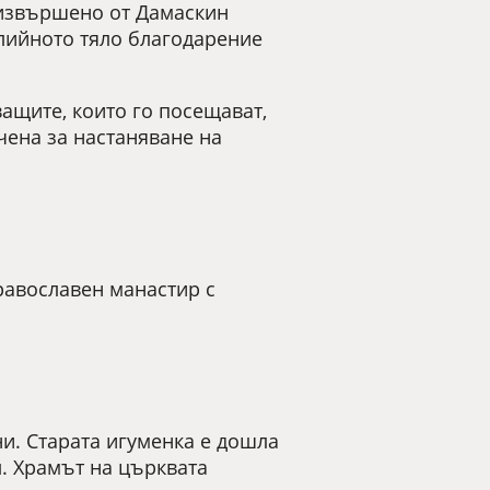
 извършено от Дамаскин
лийното тяло благодарение
ащите, които го посещават,
чена за настаняване на
равославен манастир с
и. Старата игуменка е дошла
л. Храмът на църквата