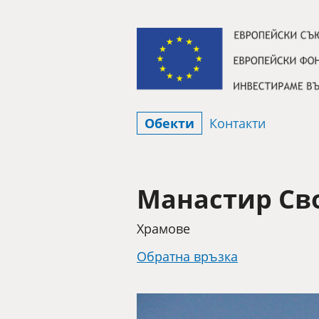
Премини към съдържанието
Обекти
Контакти
Манастир Св
Категория
Храмове
Обратна връзка