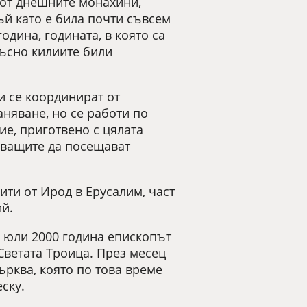
 от днешните монахини,
ъй като е била почти съвсем
одина, годината, в която са
късно килиите били
и се координират от
аняване, но се работи по
тие, приготвено с цялата
рващите да посещават
ити от Ирод в Ерусалим, част
ий.
1 юли 2000 година епископът
Светата Троица. През месец
ърква, която по това време
ску.