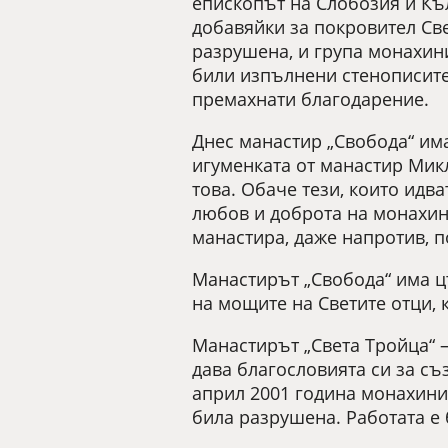
епископът на Слобозия и Къ
добавяйки за покровител Све
разрушена, и група монахини
били изпълнени стенописите
премахнати благодарение.
Днес манастир „Свобода“ има
игуменката от манастир Микл
това. Обаче тези, които идва
любов и доброта на монахин
манастира, даже напротив, п
Манастирът „Свобода“ има цъ
на мощите на Светите отци, 
Манастирът „Света Тройца“ –
дава благословията си за съ
април 2001 година монахинит
била разрушена. Работата е