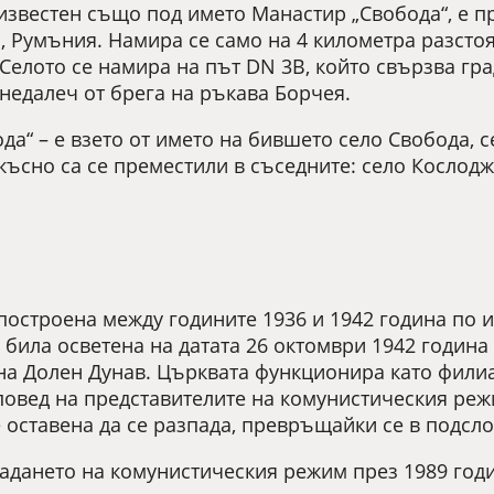
 известен също под името Манастир „Свобода“, е п
 Румъния. Намира се само на 4 километра разстоя
Селото се намира на път DN 3B, който свързва гр
 недалеч от брега на ръкава Борчея.
да“ – е взето от името на бившето село Свобода, с
късно са се преместили в съседните: село Кослодж
 построена между годините 1936 и 1942 година по
 била осветена на датата 26 октомври 1942 годин
на Долен Дунав. Църквата функционира като фили
аповед на представителите на комунистическия реж
 оставена да се разпада, превръщайки се в подсло
адането на комунистическия режим през 1989 годи