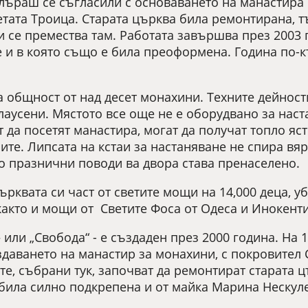
лъраш се съгласили с основаването на манастира
тата Троица. Старата църква била ремонтирана, т
 се премества там. Работата завършва през 2003 г
 и в която също е била преоформена. Година по-
 общност от над десет монахини. Техните дейност
аусени. Мястото все още не е оборудвано за наст
т да посетят манастира, могат да получат топло яс
ите. Липсата на кстаи за настаняване не спира вя
о празнични поводи ва двора става пренаселено.
рквата си част от светите мощи на 14,000 деца, уб
както и мощи от Светите Фоса от Одеса и Инокент
 или „Свобода“ - е създаден през 2000 година. На 
здаването на манастир за монахини, с покровител 
е, събрани тук, започват да ремонтират старата ц
 била силно подкрепена и от майка Марина Нескуле