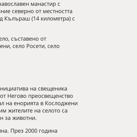
равославен манастир с
ние северно от местността
ад Кълъраш (14 километра) с
ело, съставено от
ени, село Росети, село
 инициатива на свещеника
а от Негово преосвещенство
ал на енорията в Кослоджени
им жителите на селото са
н за животни.
на. През 2000 година