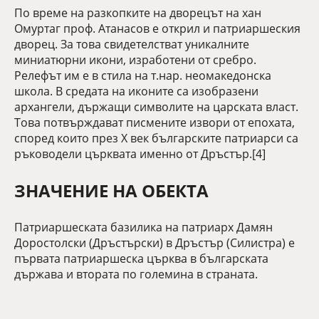
По време на разкопките на дворецът на хан
Омуртаг проф. Атанасов е открил и патриаршеския
дворец. За това свидетелстват уникалните
миниатюрни икони, изработени от сребро.
Релефът им е в стила на т.нар. неомакедонска
школа. В средата на иконите са изобразени
архангели, държащи символите на царската власт.
Това потвърждават писмените извори от епохата,
според които през Х век българските патриарси са
ръководели църквата именно от Дръстър.[4]
ЗНАЧЕНИЕ НА ОБЕКТА
Патриаршеската базилика на патриарх Дамян
Доростолски (Дръстърски) в Дръстър (Силистра) е
първата патриаршеска църква в българската
държава и втората по големина в страната.