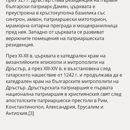
през 927 г. Дръстър става резиденция на първия
български патриарх Дамян, църквата е
преустроена в кръстокуполна базилика със
синтрон, амвон, патриаршески митоторион,
мраморна олтарна преграда и мощехранилница
пред нея. Западно от църквата се развиват
верижните помещения на патриаршеската
резиденция.
През ХІ-ХІІ в. църквата е катедрален храм на
византийските епископи и митрополити на
Дръстър, а през ХІІІ-ХІV в. е възстановена след
татарското нашествие от 1242 г. и продължава да е
катедрален храм на българските митрополити на
Дръстър. Дръстърската патриаршия е първата
национална патриаршия в християнския свят след
апостолските патриаршески престоли в Рим,
Константинопол, Александрия, Ерусалим и
Антиохия.[3]