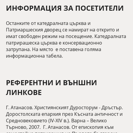
ИНФОРМАЦИЯ ЗА ПОСЕТИТЕЛИ
Останките от катедралната църква и
Патриаршеския дворец се намират на открито и
имат свободен режим на посещение. Катедралната
патрирашеска църква е консервационно
затрупана. На място е поставена голяма
информационна табела.
РЕФЕРЕНТНИ И ВЪНШНИ
ЛИНКОВЕ
Г. Атанасов. Християнският Дуросторум - Дръстър.
Доростолската епархия през Късната античност и
Средновековието (IV-ХIV в.). Варна – Велико
Търново, 2007. Г. Атанасов. От епископия към