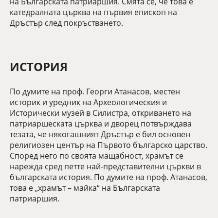
на Българската патриаршия. Смята се, че това е
катедралната църква на първия епископ на
Дръстър след покръстването.
ИСТОРИЯ
По думите на проф. Георги Атанасов, местен
историк и уредник на Археологическия и
Исторически музей в Силистра, откриването на
патриаршеската църква и дворец потвърждава
тезата, че някогашният Дръстър е бил основен
религиозен център на Първото българско царство.
Според него по своята мащабност, храмът се
нарежда сред петте най-представителни църкви в
българската история. По думите на проф. Атанасов,
това е „храмът – майка“ на Българската
патриаршия.