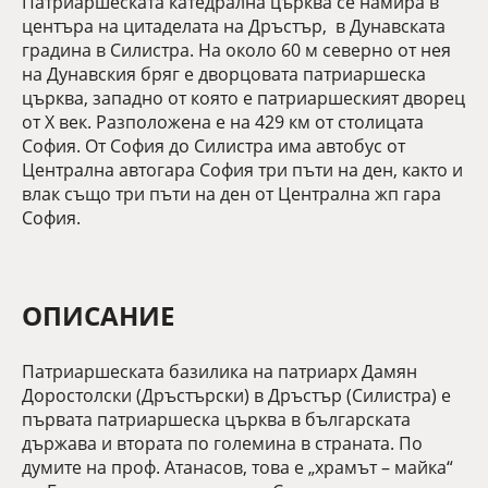
Патриаршеската катедрална църква се намира в
центъра на цитаделата на Дръстър, в Дунавската
градина в Силистра. На около 60 м северно от нея
на Дунавския бряг е дворцовата патриаршеска
църква, западно от която е патриаршеският дворец
от Х век. Разположена е на 429 км от столицата
София. От София до Силистра има автобус от
Централна автогара София три пъти на ден, както и
влак също три пъти на ден от Централна жп гара
София.
ОПИСАНИЕ
Патриаршеската базилика на патриарх Дамян
Доростолски (Дръстърски) в Дръстър (Силистра) е
първата патриаршеска църква в българската
държава и втората по големина в страната. По
думите на проф. Атанасов, това е „храмът – майка“