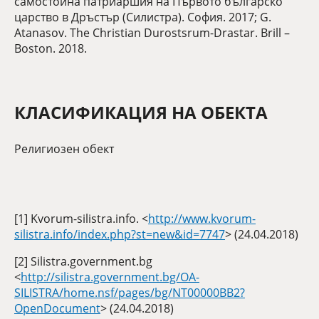
самостойна патриаршия на Първото българско
царство в Дръстър (Силистра). София. 2017; G.
Atanasov. The Christian Durostsrum-Drastar. Brill –
Boston. 2018.
КЛАСИФИКАЦИЯ НА ОБЕКТА
Религиозен обект
[1] Kvorum-silistra.info. <
http://www.kvorum-
silistra.info/index.php?st=new&id=7747
> (24.04.2018)
[2] Silistra.government.bg
<
http://silistra.government.bg/OA-
SILISTRA/home.nsf/pages/bg/NT00000BB2?
OpenDocument
> (24.04.2018)