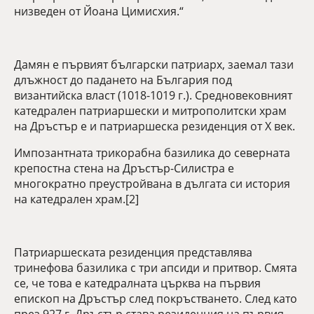
низведен от Йоана Цимисхия.“
Дамян е първият български патриарх, заемал тази
длъжност до падането на България под
византийска власт (1018-1019 г.). Средновековният
катедрален патриаршески и митрополитски храм
на Дръстър е и патриаршеска резиденция от Х век.
Импозантната трикорабна базилика до северната
крепостна стена на Дръстър-Силистра е
многократно преустройвана в дългата си история
на катедрален храм.[2]
Патриаршеската резиденция представлява
тринефова базилика с три апсиди и притвор. Смята
се, че това е катедралната църква на първия
епископ на Дръстър след покръстването. След като