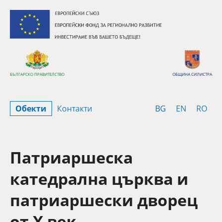
Премини към съдържанието
БЪЛГАРСКО ПРАВИТЕЛСТВО
ОБЩИНА СИЛИСТРА
Bulgarian
English
Rom
Обекти
Контакти
BG
EN
RO
Патриаршеска
катедрална църква и
патриаршески дворец
от Х век