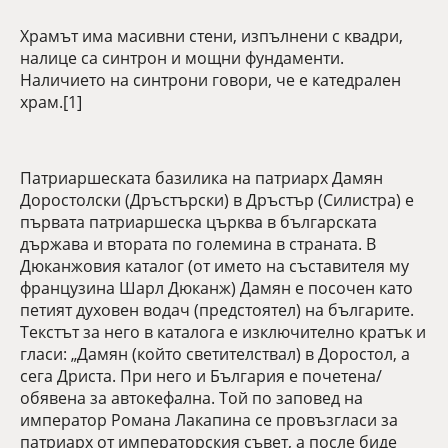
Храмът има масивни стени, изпълнени с квадри,
налице са синтрон и мощни фундаменти.
Наличието на синтрони говори, че е катедрален
храм.[1]
Патриаршеската базилика на патриарх Дамян
Доростолски (Дръстърски) в Дръстър (Силистра) е
първата патриаршеска църква в българската
държава и втората по големина в страната. В
Дюканжовия каталог (от името на съставителя му
французина Шарл Дюканж) Дамян е посочен като
петият духовен водач (предстоятел) на българите.
Текстът за него в каталога е изключително кратък и
гласи: „Дамян (който светителствал) в Доростол, а
сега Дриста. При него и България е почетена/
обявена за автокефална. Той по заповед на
император Романа Лакапина се провъзгласи за
патриарх от императорския съвет, а после биде