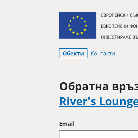
Премини към съдържанието
Обекти
Контакти
Обратна връз
River's Loung
Email