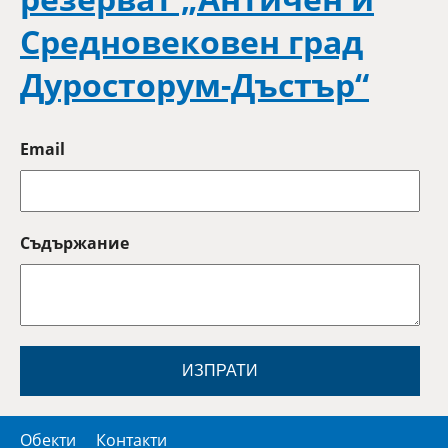
Средновековен град
Дуросторум-Дъстър“
Email
Съдържание
ИЗПРАТИ
Обекти
Контакти