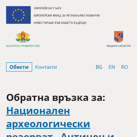
Премини към съдържанието
БЪЛГАРСКО ПРАВИТЕЛСТВО
ОБЩИНА СИЛИСТРА
Bulgarian
English
Rom
Обекти
Контакти
BG
EN
RO
Обратна връзка за:
Национален
археологически
резерват „Античен и