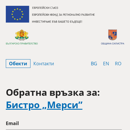
Премини към съдържанието
БЪЛГАРСКО ПРАВИТЕЛСТВО
ОБЩИНА СИЛИСТРА
Bulgarian
English
Rom
Обекти
Контакти
BG
EN
RO
Обратна връзка за:
Бистро „Мерси”
Email