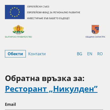
Премини към съдържанието
БЪЛГАРСКО ПРАВИТЕЛСТВО
ОБЩИНА СИЛИСТРА
Bulgarian
English
Rom
Обекти
Контакти
BG
EN
RO
Обратна връзка за:
Ресторант „Никулден”
Email