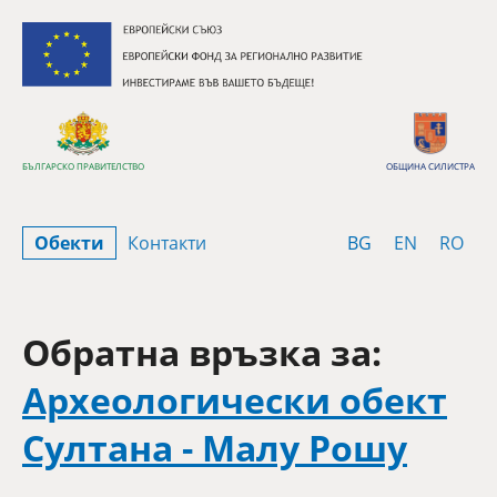
Премини към съдържанието
БЪЛГАРСКО ПРАВИТЕЛСТВО
ОБЩИНА СИЛИСТРА
Bulgarian
English
Rom
Обекти
Контакти
BG
EN
RO
Обратна връзка за:
Археологически обект
Султана - Малу Рошу