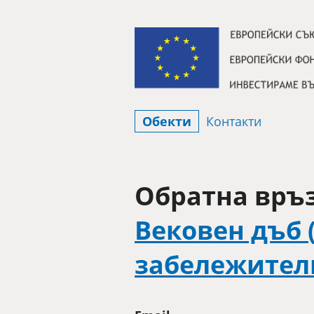
Премини към съдържанието
Обекти
Контакти
Обратна връз
Вековен дъб 
забележителн