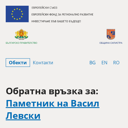
Премини към съдържанието
БЪЛГАРСКО ПРАВИТЕЛСТВО
ОБЩИНА СИЛИСТРА
Bulgarian
English
Rom
Обекти
Контакти
BG
EN
RO
Обратна връзка за:
Паметник на Васил
Левски