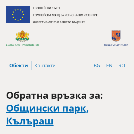
Премини към съдържанието
БЪЛГАРСКО ПРАВИТЕЛСТВО
ОБЩИНА СИЛИСТРА
Bulgarian
English
Rom
Обекти
Контакти
BG
EN
RO
Обратна връзка за:
Общински парк,
Кълъраш