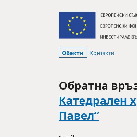
Премини към съдържанието
Обекти
Контакти
Обратна връз
Катедрален х
Павел“